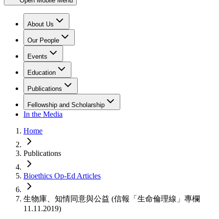
Open Mobile Menu
About Us
Our People
Events
Education
Publications
Fellowship and Scholarship
In the Media
Home
Publications
Bioethics Op-Ed Articles
生物庫、知情同意與公益 (信報「生命倫理線」專欄
11.11.2019)