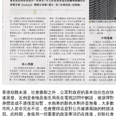
香港劫難未過，社會撕裂之外，公眾對政府的基本信任也在快
速蒸發。近例是食物及衞生局長在電視訪問中解說，催淚彈對
身體造成不適僅是短暫，水炮車的顏色水劑亦是無毒，大多數
市民人若非完全不信，也會覺得這是對公共健康風險的輕描淡
寫。此時期，食衞局一些重要的政策事項仍在推進，祈盼社會