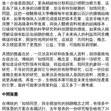
進一步做基因測試，更為精細地分類和設計標靶治療方案。這
是為了病人本身的治療需要，並沒有特別複雜的「知情同意」
問題。設想一個醫療或大學機構每年收集數以百計的腫瘤組織
樣本，如果每個病人治療完成後就把樣本丟棄，這豈非極大的
浪費？因為隨著科學進展，與病人醫療資料相連的組織樣本，
日後很可能有切實的科學研究和科技開發的價值。如果病人能
理解這個有點近似捐贈的概念，為了未來病人的利益而同意機
構儲存樣本，開放性地用於研究，這就是「共同利益」概念。
本文標題選用了更寬的「公益」字眼，可能較容易理解。
具體的難處在於，一旦涉及科研和收集個人資料，就得嚴格地
合規合法。傳統的「知情同意」概念是，我參與一項研究，需
要知道這研究對我有何風險、得益或損害。我同意的參與一項
研究，不等於同意參與它引伸的所有附帶研究，以至一些目前
連概念都未有的研究。如果涉及例如個人基因的資料，感覺上
就更為敏感。再進一步，生物樣本庫可能是未來生物科技產業
的引擎，最終可能牽涉商業利益，這又多了一層考慮。
中間落墨
在傳統的「知情同意」與全開放性的捐贈概念之間，有很多中
間落墨的方案在各國試行。去年發表的一份研究報告檢視了20