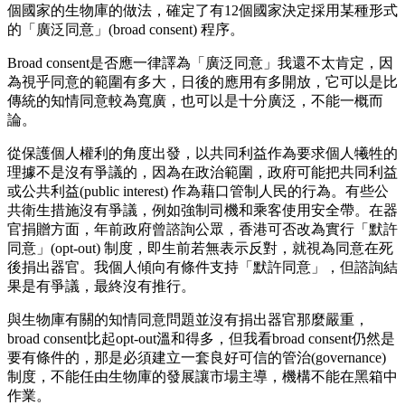
個國家的生物庫的做法，確定了有12個國家決定採用某種形式
的「廣泛同意」(broad consent) 程序。
Broad consent是否應一律譯為「廣泛同意」我還不太肯定，因
為視乎同意的範圍有多大，日後的應用有多開放，它可以是比
傳統的知情同意較為寬廣，也可以是十分廣泛，不能一概而
論。
從保護個人權利的角度出發，以共同利益作為要求個人犧牲的
理據不是沒有爭議的，因為在政治範圍，政府可能把共同利益
或公共利益(public interest) 作為藉口管制人民的行為。有些公
共衛生措施沒有爭議，例如強制司機和乘客使用安全帶。在器
官捐贈方面，年前政府曾諮詢公眾，香港可否改為實行「默許
同意」(opt-out) 制度，即生前若無表示反對，就視為同意在死
後捐出器官。我個人傾向有條件支持「默許同意」，但諮詢結
果是有爭議，最終沒有推行。
與生物庫有關的知情同意問題並沒有捐出器官那麼嚴重，
broad consent比起opt-out溫和得多，但我看broad consent仍然是
要有條件的，那是必須建立一套良好可信的管治(governance)
制度，不能任由生物庫的發展讓市場主導，機構不能在黑箱中
作業。