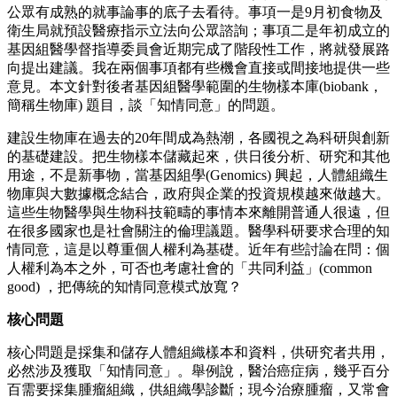
公眾有成熟的就事論事的底子去看待。事項一是9月初食物及
衛生局就預設醫療指示立法向公眾諮詢；事項二是年初成立的
基因組醫學督指導委員會近期完成了階段性工作，將就發展路
向提出建議。我在兩個事項都有些機會直接或間接地提供一些
意見。本文針對後者基因組醫學範圍的生物樣本庫(biobank，
簡稱生物庫) 題目，談「知情同意」的問題。
建設生物庫在過去的20年間成為熱潮，各國視之為科研與創新
的基礎建設。把生物樣本儲藏起來，供日後分析、研究和其他
用途，不是新事物，當基因組學(Genomics) 興起，人體組織生
物庫與大數據概念結合，政府與企業的投資規模越來做越大。
這些生物醫學與生物科技範疇的事情本來離開普通人很遠，但
在很多國家也是社會關注的倫理議題。醫學科研要求合理的知
情同意，這是以尊重個人權利為基礎。近年有些討論在問：個
人權利為本之外，可否也考慮社會的「共同利益」(common
good) ，把傳統的知情同意模式放寬？
核心問題
核心問題是採集和儲存人體組織樣本和資料，供研究者共用，
必然涉及獲取「知情同意」。舉例說，醫治癌症病，幾乎百分
百需要採集腫瘤組織，供組織學診斷；現今治療腫瘤，又常會