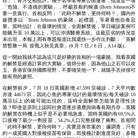
存」，各方交相批評。幾千名學者專家公開連署，指這是一場
「危險、不道德的實驗」，呼籲首相約翰遜 (Boris Johnson)不
要一意孤行。首相反問：「此時不解禁，更待何時？」國內外
媒體多以「Boris Johnson 的豪賭」起標題，等著看他自食惡
果。當時估計，在最壞的情況，全面解禁後，單日確診案例可
能飆升至 10 萬以上，可以沖潰醫療系統。這最惡劣的情況並
未出現，本報上周有專題報道比我還快一步作出判斷：「英解
禁暫勝一局 疫戰入秋見真章」(8 月 7 日／8 日，A14 版)。
從一開始我就不認為這只是好勝的首相的一場豪賭。我看英國
的解禁是經過計算的大實驗，值得分析，因為他山之石可以攻
玉。香港宜保持國際視野，不要嗤笑他一下，就隨手丟掉很可
能有用的參照。
在解禁前夕，7 月 18 日英國新增 47,599 宗確診，7 天平均數
亦達 44671宗，因此心焦的專家估計的最壞情況(每天確診 10
萬宗以上)的確可能出現的，這時全面解禁怎能算是理性決
策？即使是原則上認同社會需逐步適應與病毒長期共存，英國
的解禁在時機上似乎是不必要地急進。當時英國約有69.5%人
口接種了最少一劑疫苗，54.2%人口完整接種了兩劑。首相問
「此時不解禁，更待何時？」其實是有答案的：據調查，只有
約一成英國人對接種疫苗有保留，而接種計劃進度良好，多幾