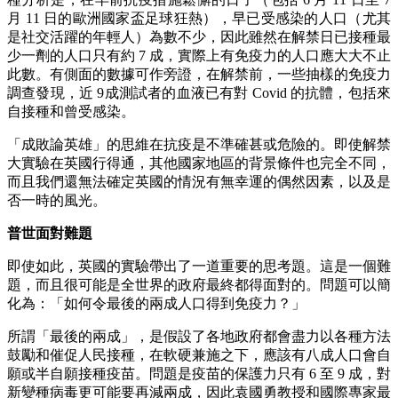
月 11 日的歐洲國家盃足球狂熱），早已受感染的人口（尤其
是社交活躍的年輕人）為數不少，因此雖然在解禁日已接種最
少一劑的人口只有約 7 成，實際上有免疫力的人口應大大不止
此數。有側面的數據可作旁證，在解禁前，一些抽樣的免疫力
調查發現，近 9成測試者的血液已有對 Covid 的抗體，包括來
自接種和曾受感染。
「成敗論英雄」的思維在抗疫是不準確甚或危險的。即使解禁
大實驗在英國行得通，其他國家地區的背景條件也完全不同，
而且我們還無法確定英國的情況有無幸運的偶然因素，以及是
否一時的風光。
普世面對難題
即使如此，英國的實驗帶出了一道重要的思考題。這是一個難
題，而且很可能是全世界的政府最終都得面對的。問題可以簡
化為：「如何令最後的兩成人口得到免疫力？」
所謂「最後的兩成」，是假設了各地政府都會盡力以各種方法
鼓勵和催促人民接種，在軟硬兼施之下，應該有八成人口會自
願或半自願接種疫苗。問題是疫苗的保護力只有 6 至 9 成，對
新變種病毒更可能要再減兩成，因此袁國勇教授和國際專家最