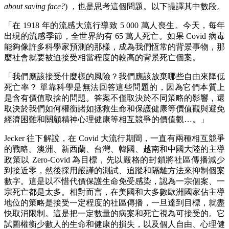
about saving face?
) ，也是思考這個問題。以下撮譯其中數段。
「在 1918 年的流感大流行導致 5 000 萬人喪生。今天，每年
出現的流感季節，全世界約有 65 萬人死亡。如果 Covid 病毒
能夠像許多科學家預測的那樣，成為我們恆常的背景事物，那
麼社會就要被迫接受相當程度的較高的背景死亡個案。
「我們應該接受什麼樣的風險？我們應該放棄哪些自由來降低
死亡率？ 單靠科學是無法回答這些問題的，因為它們本質上
是含有價值取捨的問題。答案不僅取決於不同策略的影響，還
取決於我們如何權衡諸如拯救生命和保護健康等價值觀與避免
經濟困難和關顧精神心理健康等相互競爭的價值觀…。」
Jecker 往下解說，在 Covid 大流行期間，一直有兩種相互競爭
的戰略。澳洲、新西蘭、台灣、韓國、越南和中國大陸的主導
政策以 Zero-Covid 為目標，先以嚴格的封鎖將社區傳播減少
到接近零，然後採用嚴謹的測試、追蹤和隔離方法來抑制個案
數字。這是以不惜代價保護生命免受感染，認為一宗個案、一
宗死亡都是太多。相對而言，在美國和大多數歐洲國家佔主導
地位的策略是接受一定程度的社區傳播，一旦達到目標，就盡
快取消限制。這是把一定數量的病案和死亡視為可接受的。它
試圖權衡少數人的生命和健康的損失，以及個人自由、心理健