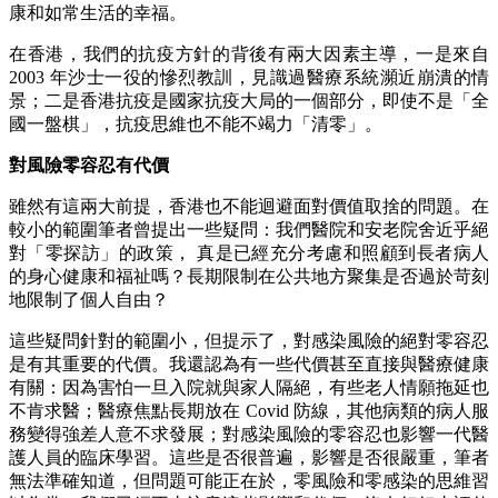
康和如常生活的幸福。
在香港，我們的抗疫方針的背後有兩大因素主導，一是來自
2003 年沙士一役的慘烈教訓，見識過醫療系統瀕近崩潰的情
景；二是香港抗疫是國家抗疫大局的一個部分，即使不是「全
國一盤棋」，抗疫思維也不能不竭力「清零」。
對風險零容忍有代價
雖然有這兩大前提，香港也不能迴避面對價值取捨的問題。在
較小的範圍筆者曾提出一些疑問：我們醫院和安老院舍近乎絕
對「零探訪」的政策， 真是已經充分考慮和照顧到長者病人
的身心健康和福祉嗎？長期限制在公共地方聚集是否過於苛刻
地限制了個人自由？
這些疑問針對的範圍小，但提示了，對感染風險的絕對零容忍
是有其重要的代價。我還認為有一些代價甚至直接與醫療健康
有關：因為害怕一旦入院就與家人隔絕，有些老人情願拖延也
不肯求醫；醫療焦點長期放在 Covid 防線，其他病類的病人服
務變得強差人意不求發展；對感染風險的零容忍也影響一代醫
護人員的臨床學習。這些是否很普遍，影響是否很嚴重，筆者
無法準確知道，但問題可能正在於，零風險和零感染的思維習