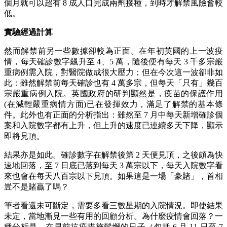
個月就可以超有 8 成人口完成兩劑接種，到時才解禁風險會較
低。
實驗經過計算
然而解禁前另一些數據卻較為正面。在年初英國的上一波疫
情，每天確診數字飆升至 4、5 萬，隨後便有每天 3 千多宗嚴
重病例需入院，對醫院做成很大壓力；但在今次這一波卻非如
此：雖然解禁前每天確診也有 4 萬多宗，但每天「只有」幾百
宗嚴重病例入院。英國政府的研判顯然是，疫苗的保護作用
(在減輕嚴重病情方面)已在發揮效力，滿足了解禁的基本條
件。此外也有正面的分析指出：雖然至 7 月中每天新增確診個
案和入院數字都有上升，但上升的速度已連續多天下降，顯示
即將見頂。
結果亦是如此。確診數字在解禁後第 2 天便見頂，之後頗為快
速地回落，至 7 日底已落到每天 3 萬宗以下，每天入院數字看
來也會在每天八百宗以下見頂。如果這是一場「豪賭」，首相
豈不是賭贏了嗎？
筆者看還未可斷定，需要多看三數星期的入院情況。即使結果
未定，當地漸見一些有用的回顧分析。為什麼疫情會回落？一
種分析是，在早前抗疫措施鬆懈的日子（包括 6 月 11 日至 7