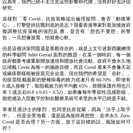
以為常，我們已經不太注意這些影響和代價，沒有好好去評估
研究。
這樣對「零 Covid」抗疫策略提出倫理疑問，會否「動搖軍
心」，打擊堅持抗戰到底的意志？我看香港專家對新加坡政府
擬調整抗疫策略的強烈反 應，是含有「想也不要想」的警
告，一旦想像放寬，怕就會心軟。
但是這個決策問題還是客觀存在的，就是上文引述新西蘭總理
的科學顧問 Juliet Gerrad 面對的難題：在某一個時刻，每一個
政府都要考慮重新開放邊境和開放社會活動。政府不會永久地
以堵截 Covid 為唯一的施政目標，而且 Covid 看來不會像天花
或痳疹那樣能被疫苗完全迫退。現在我們的希望是「谷針」，
但疫苗阻截最新的變種病毒的效力或者只有 60-70%，即使有
8 成人接種了，取阻截效力的平均數 65%，群體保護作用也只
有 5 成左右(0.8 x 0.65 = 0.52)，如果像每年季節性流感那樣，
能把感染入院數字控制在醫療系統可承受的水平已經是不錯。
筆者見過沙士的慘烈，也同意抗疫從嚴，因為「法乎上取乎
中」，但是全景地看，還是認為值得再想想：追求永久 Zero-
Covid 是否合理？另一方面，放下這目標的話，風險如何可
控？