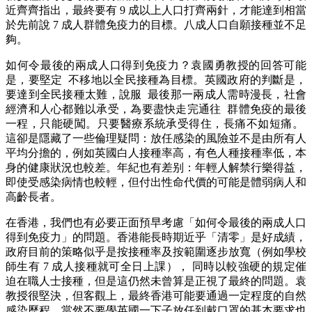
近齊齊指出，最終要有 9 成以上人口打齊兩針，才能達到相當
於先前說 7 成人群體免疫力的目標。八成人口自願接種並不足
夠。
如何令最後的兩成人口得到免疫力？袁國勇教授的回答可能
是，要堅定 不移地以全民接種為目標。英國政府的判斷是，
要達到全民接種太難，說服 最後那一兩成人需時漫長，社會
經濟和人心都難以承受，為要盡快走完通往 群體免疫的最後
一程，只能硬闖。只要醫療系統承受得住，長痛不如短痛。
這卻是隱藏了一些倫理疑問：放任感染的風險並不是由所有人
平均分擔的，例如英國白人接種率高，有色人種接種率低，本
身的健康狀況也較差。年紀也有差别：年輕人解禁行樂得益，
即使受感染病情也較輕，但付出性命代價的可能是體弱病人和
高齡長者。
在香港，我們也有必要正面預早考慮「如何令最後的兩成人口
得到免疫力」的問題。香港能長時期近乎「清零」是好成績，
政府目前的策略似乎是按接種率及按範圍逐步放寬（例如學校
師生有 7 成人接種就可全日上課）， 同時以較強硬的規定催
迫在職人士接種，但是這仍然未曾算是正視了最終的問題。袁
教授很堅決，但客觀上，最終香港可能要通過一定程度的自然
感染歷程，當然不要學英國一下子放任到戴口罩的基本要求也