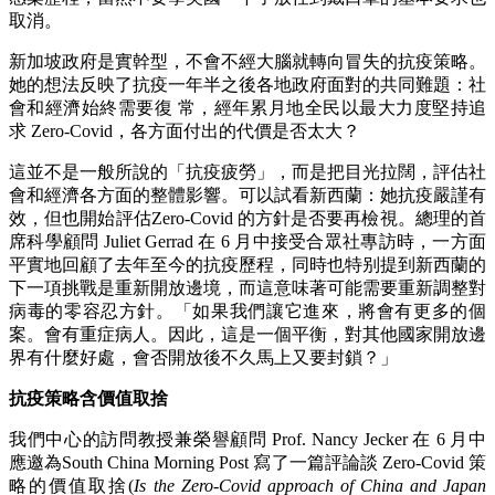
取消。
新加坡政府是實幹型，不會不經大腦就轉向冒失的抗疫策略。
她的想法反映了抗疫一年半之後各地政府面對的共同難題：社
會和經濟始終需要復 常，經年累月地全民以最大力度堅持追
求 Zero-Covid，各方面付出的代價是否太大？
這並不是一般所說的「抗疫疲勞」，而是把目光拉闊，評估社
會和經濟各方面的整體影響。可以試看新西蘭：她抗疫嚴謹有
效，但也開始評估Zero-Covid 的方針是否要再檢視。總理的首
席科學顧問 Juliet Gerrad 在 6 月中接受合眾社專訪時，一方面
平實地回顧了去年至今的抗疫歷程，同時也特别提到新西蘭的
下一項挑戰是重新開放邊境，而這意味著可能需要重新調整對
病毒的零容忍方針。「如果我們讓它進來，將會有更多的個
案。會有重症病人。因此，這是一個平衡，對其他國家開放邊
界有什麼好處，會否開放後不久馬上又要封鎖？」
抗疫策略含價值取捨
我們中心的訪問教授兼榮譽顧問 Prof. Nancy Jecker 在 6 月中
應邀為South China Morning Post 寫了一篇評論談 Zero-Covid 策
略的價值取捨(
Is the Zero-Covid approach of China and Japan