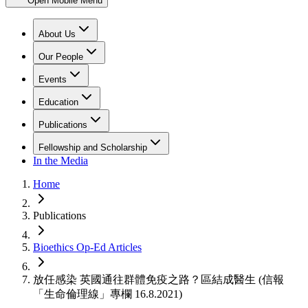
Open Mobile Menu
About Us
Our People
Events
Education
Publications
Fellowship and Scholarship
In the Media
Home
Publications
Bioethics Op-Ed Articles
放任感染 英國通往群體免疫之路？區結成醫生 (信報
「生命倫理線」專欄 16.8.2021)