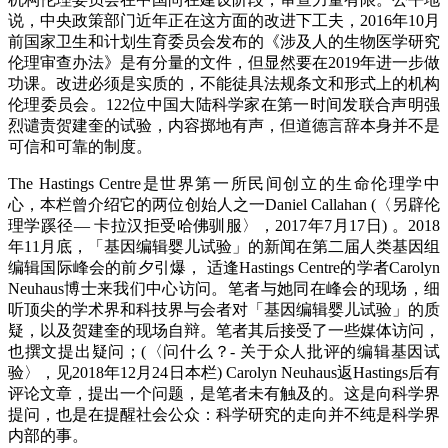
说，中央政策部门近年正在这方面的改进下工夫，2016年10月
前国家卫生和计划生育委员会发布的《涉及人的生物医学研究
伦理审查办法》是有分量的文件，但显然要在2019年进一步做
功课。改进必须是实质的，不能徒具法规条文和形式上的机构
伦理委员会。122位中国大陆科学家在第一时间发联合声明强
烈谴责贺建奎的试验，内容掷地有声，但道德言辞本身并不是
可信和可靠的制度。
The Hastings Centre是世界第一所民间创立的生命伦理学中
心，本栏曾介绍它的两位创始人之一Daniel Callahan (〈另辟伦
理学蹊径— 卡拉汉拒受哈佛驯服〉，2017年7月17日) 。2018
年11月底，「基因编辑婴儿试验」的新闻在第二届人类基因组
编辑国际峰会的前夕引爆， 适逢Hastings Centre的学者Carolyn
Neuhaus博士来我们中心访问。笔者与她同在峰会的现场，细
听顶尖的学术界和科技界与会者对「基因编辑婴儿试验」的质
疑，以及贺建奎的现场自辩。笔者其后接受了一些媒体访问，
也撰文提出疑问；(〈问什么？- 关于众人批评的编辑基因试
验〉，见2018年12月24日本栏) Carolyn Neuhaus返Hastings后有
评论文章，提出一个问题，是笔者未有触及的。这是向科学界
提问，也是在提醒社会公众：科学研究的走向并不纯是科学界
内部的事。