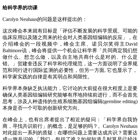
给科学界的功课
Carolyn Neuhaus的问题是这样提出的：
这次峰会本来就有目标是「评估不断发展的科学景观、可能的
临床应用以及随之而来的社会对人类基因组编辑的反应」，在
介绍峰会的一段视频中，峰会主席、诺贝尔奖得主David
Baltimore说，峰会将提供一个机会让科学界「共同商定我们想
做什么、想怎么做，以及自主地共商什么是对的、什么是
错。」贺建奎违反了科学和伦理规范，这一方面说明了业界规
范和同行进行国际监测的必要性，但另一方面, 它也显示了，
科学家实践的自律是有其弱点和局限性。
科学界本身缺乏执法能力，它讨论的大前提在很大程度上是要
确保人类基因组编辑研究能够有序地持续前进行，而不会首先
思考，涉及人种遗传的生殖系细胞基因组编辑(germline editing)
本身是否一个可取的创新研究方向。
在峰会上，也有出席者提出了相近的疑问：「科学界自我协
商，寻找共识前行」的概念，是足够的吗？。Carolyn Neuhaus
对此提出一系列的质疑：在哪些问题上需要达成共识？需要达
成一致共识的 「我们」包括了谁？如何知道几时算是已经达