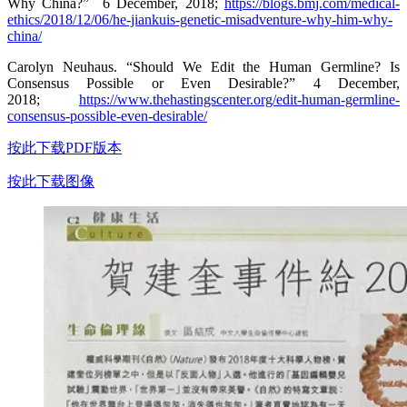
Why China?” 6 December, 2018;
https://blogs.bmj.com/medical-
ethics/2018/12/06/he-jiankuis-genetic-misadventure-why-him-why-
china/
Carolyn Neuhaus. “Should We Edit the Human Germline? Is
Consensus Possible or Even Desirable?” 4 December,
2018;
https://www.thehastingscenter.org/edit-human-germline-
consensus-possible-even-desirable/
按此下载PDF版本​
按此下载图像