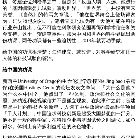
榜，贺建奎位列榜单之中，但是以「反面人物」入选。他进行
的「基因编辑婴儿试验」震动世界，「世界第一」并没有带来
美誉。《自然》的特写文章说，「他在世界舞台上登场得匆
匆，消失得也匆匆。 」笔者直觉地认为有一天他可能在科技
行业东山复出，但不可能在科学研究范围再得到学术信任和资
金支持。这个「贺建奎事件」却为中国和世界的科学界抛出两
份功课，两份功课都有一些迫切性，2019年就要动手做。
给中国的功课很清楚：怎样建立、或改进，对科学研究和用于
人体的科技试验的管治。
给中国的功课
新西兰University of Otago的生命伦理学教授Nie Jing-bao (聂精
保)在美国Hastings Centre的论坛发表文章问：「为什么是他？
为什么在中国？」他点出了一些体制、政治和社会文化的问
题。急功近利轻视诚信并不是孤立现象。在此事件之前，贺建
奎是中国的科技界的新星，入选了中央政府的最高科学项目
「千人计划」；中国追求科技创新是超级大国梦想的一部分。
他不是一般的科学家，在科技企业与基因试验之间游弋，如鱼
得水。体制上有许多利益相连的灰色地带。
机构伦理委员会在中国尚在建设阶段，审查力量有限。公平地