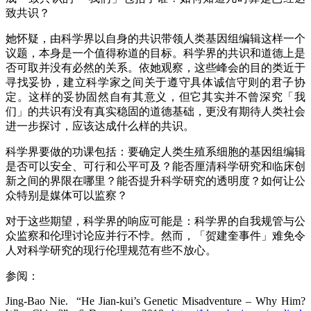
致共识？
她怀疑，由科学界以自身的共识带领人类基因组编辑这样一个
议题，本身是一个值得称道的目标。科学界的共识和道德上是
否可取并没有必然的关系。依她观察，这些峰会的目的类近于
寻找妥协，建立科学家之间关于遵守具体诚信守则的君子协
定。这样的妥协固然自有其意义，但它其实并不曾深究「我
们」的共识有没有真实稳固的道德基础，更没有期待人类社会
进一步探讨，应该达成什么样的共识。
科学界要做的功课包括：要确定人类生殖系细胞的基因组编辑
是否可以安全、可行和公平可及？能否厘清科学研究和临床创
新之间的界限在哪里？能否提升科学研究的透明度？如何让公
众特别是媒体可以监察？
对于这些期望，科学界的响应可能是：科学界的自我规管与公
众监察和伦理讨论应并行不悖。然而，「贺建奎事件」难免令
人对科学研究的现行伦理规范有些不放心。
参阅：
Jing-Bao Nie. “He Jian-kui’s Genetic Misadventure – Why Him?