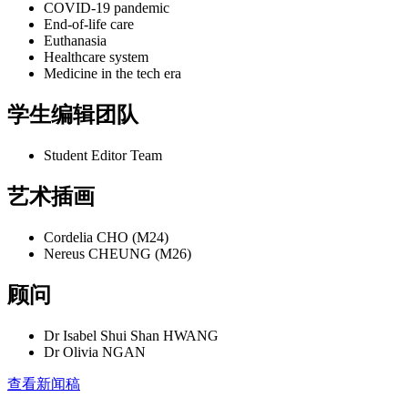
COVID-19 pandemic
End-of-life care
Euthanasia
Healthcare system
Medicine in the tech era
学生编辑团队
Student Editor Team
艺术插画
Cordelia CHO (M24)
Nereus CHEUNG (M26)
顾问
Dr Isabel Shui Shan HWANG
Dr Olivia NGAN
查看新闻稿