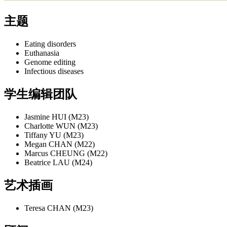
主题
Eating disorders
Euthanasia
Genome editing
Infectious diseases
学生编辑团队
Jasmine HUI (M23)
Charlotte WUN (M23)
Tiffany YU (M23)
Megan CHAN (M22)
Marcus CHEUNG (M22)
Beatrice LAU (M24)
艺术插画
Teresa CHAN (M23)