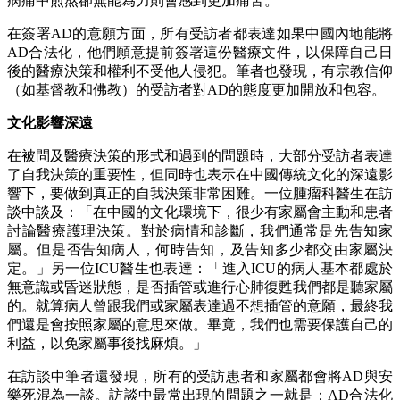
病痛中煎熬卻無能為力則會感到更加痛苦。
在簽署AD的意願方面，所有受訪者都表達如果中國內地能將
AD合法化，他們願意提前簽署這份醫療文件，以保障自己日
後的醫療決策和權利不受他人侵犯。筆者也發現，有宗教信仰
（如基督教和佛教）的受訪者對AD的態度更加開放和包容。
文化影響深遠
在被問及醫療決策的形式和遇到的問題時，大部分受訪者表達
了自我決策的重要性，但同時也表示在中國傳統文化的深遠影
響下，要做到真正的自我決策非常困難。一位腫瘤科醫生在訪
談中談及：「在中國的文化環境下，很少有家屬會主動和患者
討論醫療護理決策。對於病情和診斷，我們通常是先告知家
屬。但是否告知病人，何時告知，及告知多少都交由家屬決
定。」另一位ICU醫生也表達：「進入ICU的病人基本都處於
無意識或昏迷狀態，是否插管或進行心肺復甦我們都是聽家屬
的。就算病人曾跟我們或家屬表達過不想插管的意願，最終我
們還是會按照家屬的意思來做。畢竟，我們也需要保護自己的
利益，以免家屬事後找麻煩。」
在訪談中筆者還發現，所有的受訪患者和家屬都會將AD與安
樂死混為一談。訪談中最常出現的問題之一就是：AD合法化