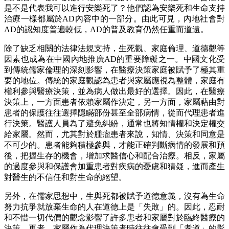
是不是代表我可以進行安樂死了？他們認為安樂死和生命支持
治療一樣都屬於AD內容中的一部分。由此可見，內地社會對
AD的認知度普遍較低，AD的普及教育仍然任重而道遠。
除了缺乏相關的法律法規支持，生死觀、家庭倫理、道德觀等
因素也成為在中國內地推廣AD的重要障礙之一。中國文化受
到傳統儒家倫理的深刻影響，在醫療決策家庭被賦予了極其重
要的地位。傳統的家庭觀認為患者與家屬應視為整體，家庭有
權利參與醫療決策，並為病人做出最好的選擇。因此，在醫療
決策上，一方面患者依賴家屬作決定，另一方面，家屬藉由對
患者的保護往往選擇隱瞞部份甚至全部病情，從而代理患者進
行決策。醫護人員為了避免糾紛，通常也將知情權和決定權交
給家屬。然而，尤其對於腫瘤患者來說，知情、決策和同意是
不可少的。患者能夠積極參與，才能正確判斷病情的發展和預
後，把握生存的機會，增加求醫信心和配合治療。相反，家屬
的過度參與和保護會加重患者對疾病的憂慮和猜疑，進而產生
對醫生的不信任和對生命的絕望。
另外，在儒家思想中，生與死都被賦予道德意義，沒有為生命
努力抗爭就放棄生命的人在道德上是「失敗」的。因此，忍耐
和不惜一切代價的觀念影響了許多患者和家屬對於臨終醫療的
決策。再者，家屬作為代理決策者時往往會受到「孝道」的影