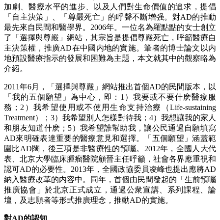
加劇、醫療水平的進步、以及人們對生命價值的追求，提倡
「自主決策」、「尊嚴死亡」的呼聲不斷增强。對AD的推動
最先來自民間和醫學界。2006年。一位名為羅點點的女士創立
了「選擇與尊嚴」網站，其宗旨是提倡尊嚴死亡，呼籲醫療自
主決策權，推廣AD在中國内地的實施。筆者的博士論文以内
地預設醫療指示的發展和困難為主題，本文就其中的觀察略為
介紹。
2011年6月，「選擇與尊嚴」網站推出首個AD的民間版本，以
「我的五個願望」為中心，即：1）我要或不要什麽醫療服
務；2）我希望使用或不使用生命支持治療（Life-sustaining
Treatment）；3）我希望別人怎樣對待我；4）我想讓我的家人
和朋友知道什麽；5）我希望誰幫助我，讓公民通過自願填寫
AD來明確表達重要的醫療意見和選擇。「五個願望」涵蓋範
圍比AD闊，後三項是非醫療性的預囑。2012年，全國人大代
表、北京大學臨床腫瘤醫院顧晉主任呼籲，社會各界應重視和
認可AD的必要性。2013年，全國政協委員凌峰也提出應將AD
納入醫療改革的内容中。同年，首個由民間發起的「生前預囑
推廣協會」於北京正式成立，通過公衆宣講、系列課程、論
壇，及志願者等形式推廣理念，推動AD的實施。
對AD的認知