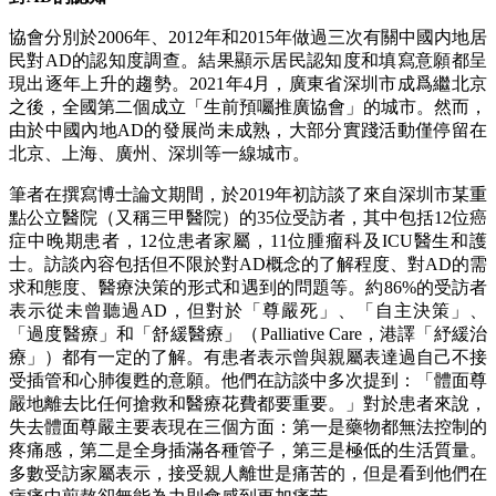
協會分別於2006年、2012年和2015年做過三次有關中國内地居
民對AD的認知度調查。結果顯示居民認知度和填寫意願都呈
現出逐年上升的趨勢。2021年4月，廣東省深圳市成爲繼北京
之後，全國第二個成立「生前預囑推廣協會」的城市。然而，
由於中國內地AD的發展尚未成熟，大部分實踐活動僅停留在
北京、上海、廣州、深圳等一線城市。
筆者在撰寫博士論文期間，於2019年初訪談了來自深圳市某重
點公立醫院（又稱三甲醫院）的35位受訪者，其中包括12位癌
症中晚期患者，12位患者家屬，11位腫瘤科及ICU醫生和護
士。訪談內容包括但不限於對AD概念的了解程度、對AD的需
求和態度、醫療決策的形式和遇到的問題等。約86%的受訪者
表示從未曾聽過AD，但對於「尊嚴死」、「自主決策」、
「過度醫療」和「舒緩醫療」（Palliative Care，港譯「紓緩治
療」）都有一定的了解。有患者表示曾與親屬表達過自己不接
受插管和心肺復甦的意願。他們在訪談中多次提到：「體面尊
嚴地離去比任何搶救和醫療花費都要重要。」對於患者來說，
失去體面尊嚴主要表現在三個方面：第一是藥物都無法控制的
疼痛感，第二是全身插滿各種管子，第三是極低的生活質量。
多數受訪家屬表示，接受親人離世是痛苦的，但是看到他們在