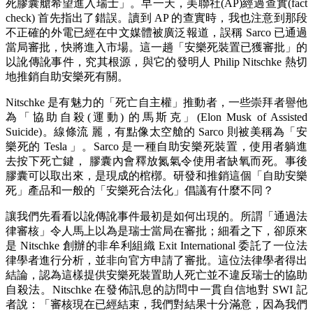
死膠囊艙希望進入瑞士」。早一天，美聯社(AP)經過查實(fact
check) 首先指出了錯誤。讀到 AP 的查實時，我也注意到那段
不正確的外電已經在中文媒體被廣泛報道，誤稱 Sarco 已通過
當局審批，快將進入市場。這一趟「安樂死裝置已獲審批」的
以訛傳訛事件，究其根源，與它的發明人 Philip Nitschke 熱切
地推銷自助安樂死有關。
Nitschke 是有魅力的「死亡自主權」推動者，一些崇拜者譽他
為「協助自殺(運動) 的馬斯克」(Elon Musk of Assisted
Suicide)。線條流 麗，有點像太空艙的 Sarco 則被美稱為「安
樂死的 Tesla 」。Sarco 是一種自助安樂死裝置，使用者躺進
去按下死亡鍵， 膠囊內會釋放氮氣令使用者缺氧而死。事後
膠囊可以取出來，是現成的棺槨。研發和推銷這個「自助安樂
死」產品和一般的「安樂死合法化」倡議有什麼不同？
讓我們先看看以訛傳訛事件最初是如何出現的。所謂「通過法
律審核」令人馬上以為是瑞士當局在審批；細看之下，卻原來
是 Nitschke 創辦的非牟利組織 Exit International 委託了一位法
律學者進行分析，並非向官方申請了審批。這位法律學者得出
結論，認為這樣提供安樂死裝置助人死亡並不違反瑞士的協助
自殺法。Nitschke 在發佈訊息的訪問中一貫自信地對 SWI 記
者說：「審核現在已經結束，我們對結果十分滿意，因為我們