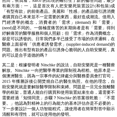
然而，依我看，Sarco 的出現的確衍生了新的倫理問題，最少
有兩方面：一，這是首次有人把安樂死裝置設計(和包裝)成
「有型有款」的前衛產品。美麗和「性感」的產品能引誘消費
者購買自己本來並不一定需要的東西，最好造成潮流。借用入
門經濟學的概念，消費者的「需求」(demand) 和「需要」
(need)是不同的。一個極度痛苦的末期病者是有「需要」得到
紓解痛苦的醫學服務和個人照顧；但「需求」作為消費概念，
卻是可以誘發的。日常我們多半已接受了市場的供求邏輯，在
醫療上面卻有「供應者誘發需求」(supplier-induced demand)的
問題。推出有型有款的產品引誘身心脆弱的人自助安樂死，真
的可以是合乎道德的嗎？
其二是：根據發明者 Nitschke 的說法，自助安樂死是一種醫療
解放。Nitschke 一向把醫學專業的限制視為桎梏。他原本是一
個澳洲醫生，因為一宗事件的紀律處分與醫務委員會打官司，
2015 年獲勝訴後公開焚燒自己的醫生執照。在他的理念，自
助安樂死就是要解除醫學限制和束縛。問題是一旦完全脫離醫
學的框架，普通人能自行購買和使用裝置結束生命，還需要不
需要經過「知情同意」步驟？Nitschke 的答案很乾脆：「不需
要。」他認為對精神上的行為能力的基本評估亦是不必要的，
下一步要設計一個人功智能程式，讓使用者在簡單對答中顯示
清醒和有理性，就可以使用他的發明。