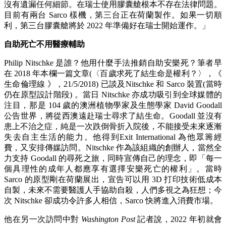
沒有遺漏任何細節。在瑞士使用膠囊艙根本不存在法律問題。
目前有兩台 Sarco 樣機，第三台正在荷蘭製作。如果一切順
利，第三台膠囊艙將於 2022 年準備好在瑞士開始運作。」
自助死亡不用醫療輔助
Philip Nitschke 是誰？他用什麼手法推銷自助安樂死？筆者早
在 2018 年本欄一篇文章(〈百歲求死了結生命是權利？〉，《
生命倫理線 》，21/5/2018) 已談及Nitschke 和 Sarco 裝置(當時
仍在原型設計階段) 。當日 Nitschke 亦成功吸引到全球媒體的
注目，那是 104 歲的澳洲植物學家及生態學家 David Goodall
公告世界，將從西澳遠赴瑞士尋求了結生命。Goodall 並沒有
患上不治之症，純是一次跌倒骨折入院後，不能接受未來逐漸
失去自主生活的能力。他得到Exit International 為他眾籌經
費，又安排傳媒訪問。Nitschke 作為該組織的創辦人，當然全
力支持 Goodall 的尋死之旅，同時宣傳自己的理念，即「每一
個具理性的成年人都應享有選擇安樂死亡的權利」。當時
Sarco 的原型剛在荷蘭展出，宣告可以用 3D 打印技術低成本
自製，未來不需要醫護人手協助自殺，人們多視之為狂想；今
次 Nitschke 卻成功令許多人相信，Sarco 快將進入消費市場。
他在另一次訪問中對
Washington Post
記者說，2022 年初就會