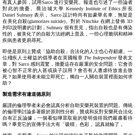
有真人參與，試用Sarco 進行安樂死。報道也引述了一些論者
對此的擔憂。喬治城大學 Kennedy Institute of Ethics 所長
Daniel Sulmasy 表示， Sarco 設計時尚有如豪華名車，無疑是
在美化自殺(glamorizes suicide)。對於 Nitschke 在網上發佈 3D
列印說明書的計劃，Sulmasy 很有意見，指出自殺也是有傳染
性的，被美化了的自殺方法經網上普及，一些心理脆弱和精神
疾病患者更易尋死。
即使是原則上贊成「協助自殺」合法化的人士也心存顧慮。一
位殘疾人士權益的倡導者在英國報章
The Independent
發表文
章，對 Sarco 感到震驚，擔憂這存在嚴重的安全問題：它會否
被心智不正常的人甚或孩子誤用？會否有人遭虐待放進去致
死？如果使用者未能立即死亡，獨自一人關在裝置裡面如何求
助？
製造需求有違道德原則
嚴謹的倫理學者未必會認真分析自助安樂死裝置的問題。傳統
的倫理學討論多著眼於原則性分析，贊成和反對安樂死合法化
自有正反論據，一個看似嘩眾取寵的發明值得我們嚴肅看待
嗎？畢竟它的宣傳手法大有「吸晴」色彩， 認真就輸了 。