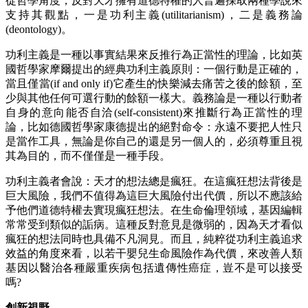
從哲學角度，反對天才擁有道德特權的人普遍採取兩種學說來
支持其觀點，一是功利主義(utilitarianism)，二是義務論
(deontology)。
功利主義是一種以事實結果來反推行為正當性的理論，比如英
國哲學家摩爾提出的經典功利主義原則：一個行動是正確的，
當且僅當(if and only if)它產生的快樂減去痛苦之後的餘額，至
少與其他任何可選行動的餘額一樣大。義務論是一種以行動者
自身的意向能否自洽(self-consistent)來推斷行為正當性的理
論，比如德國哲學家康德提出的絕對命令：永遠不要把人性只
是當作工具，無論是你自己的還是另一個人的，必須尊重且視
其為目的，而不僅僅是一種手段。
功利主義者會說：天才的想法總是瘋狂。在這瘋狂想法背後是
巨大風險，我們不值得為這巨大風險付出代價，所以不應該給
予他們道德特權去實現瘋狂想法。在生命倫理領域，基因編輯
常常受到類似的詬病。這種反對意見是微弱的，因為天才看似
瘋狂的想法同時也具備不凡洞見。而且，純粹從功利主義追求
效益的角度來看，以若干嬰兒生命風險作為代價，來改善人類
基因以醫治各種嚴重疾病包括遺傳性癌症，豈不是可以接受
嗎?
創新視野