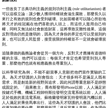
一些改良了古典功利主義的規則功利主義 (rule utilitarianism) 者
可以這樣立論：讓少數人獲得特權就會滋生腐敗，那麼長久以
來行之有效的規則也會受到破壞。比如當權者可以隨心所欲地
將天才的桂冠戴在他們喜歡的人頭上，而這些人濫用自己特
權，同時又無法給社會創造財富，這將導致災難性後果。這個
反對理由仍然是微弱的，因為天才身份的界定也可以受規則約
束，也可以受人民監督，接受規限的特權並不一定就會破壞規
則。
追隨康德的義務論者會從另一個方向，反對天才應擁有道德特
權的主張。他們可以提出：每個天才肯定也希望受到別人尊
重，那麼他們也就有相應義務去尊重別人。
以科學研究為例，不能不顧當事人意願把他們當作實驗的工
具。為天才辯護的人則會指出 ：天才很多時不是滿足人既有
需求，而是創造新的視野與追求，因此何謂尊重意願不是靜態
或固定的。「蘋果教主」喬布斯發明iPhone以前，人人滿足於
按鍵式手機。機械工程師特斯拉發明交流電系統以前，人人滿
足於低效的直流電系統。蘇格蘭發明家瓦特發明蒸汽機以前，
人人滿足於乘坐馬車出行。這些為天才辯護的人會說，他們比
你更加懂你要什麼，那麼用所謂「違反當事人意願」作為理由