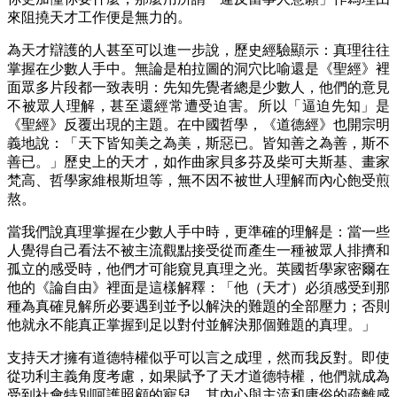
來阻撓天才工作便是無力的。
為天才辯護的人甚至可以進一步說，歷史經驗顯示：真理往往
掌握在少數人手中。無論是柏拉圖的洞穴比喻還是《聖經》裡
面眾多片段都一致表明：先知先覺者總是少數人，他們的意見
不被眾人理解，甚至還經常遭受迫害。所以「逼迫先知」是
《聖經》反覆出現的主題。在中國哲學，《道德經》也開宗明
義地說：「天下皆知美之為美，斯惡已。皆知善之為善，斯不
善已。」歷史上的天才，如作曲家貝多芬及柴可夫斯基、畫家
梵高、哲學家維根斯坦等，無不因不被世人理解而內心飽受煎
熬。
當我們說真理掌握在少數人手中時，更準確的理解是：當一些
人覺得自己看法不被主流觀點接受從而產生一種被眾人排擠和
孤立的感受時，他們才可能窺見真理之光。英國哲學家密爾在
他的《論自由》裡面是這樣解釋：「他（天才）必須感受到那
種為真確見解所必要遇到並予以解決的難題的全部壓力；否則
他就永不能真正掌握到足以對付並解決那個難題的真理。」
支持天才擁有道德特權似乎可以言之成理，然而我反對。即使
從功利主義角度考慮，如果賦予了天才道德特權，他們就成為
受到社會特別呵護照顧的寵兒，其內心與主流和庸俗的疏離感