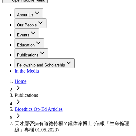
Open Mobile Menu
About Us
Our People
Events
Education
Publications
Fellowship and Scholarship
In the Media
Home
Publications
Bioethics Op-Ed Articles
天才應否擁有道德特權？鍾偉岸博士 (信報「生命倫理
線」專欄 01.05.2023)