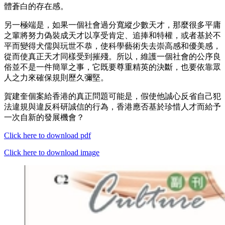
體蒼白的存在感。
另一極端是，如果一個社會過分寬縱少數天才，那麼很多平庸
之輩將努力偽裝成天才以享受肯定、追捧和特權，或者基於不
平而變得犬儒與玩世不恭，使科學藝術失去崇高感和優美感，
從而使真正天才同樣受到摧殘。所以，維護一個社會的公序良
俗並不是一件簡單之事，它既要尊重精英的決斷，也要依靠眾
人之力來確保規則歷久彌堅。
賀建奎個案給香港的真正問題可能是，假使他誠心反省自己犯
法違規與違反科研誠信的行為，香港應否基於珍惜人才而給予
一次自新的發展機會？
Click here to download pdf
Click here to download image