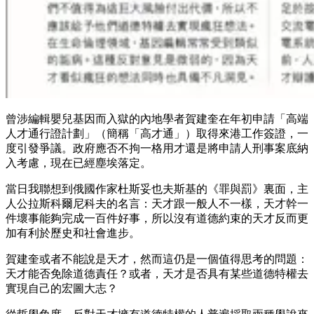
曾涉編輯嬰兒基因而入獄的內地學者賀建奎在年初申請「高端
人才通行證計劃」（簡稱「高才通」）取得來港工作簽證，一
度引發爭議。政府應否不拘一格用才還是將申請人刑事案底納
入考慮，現在已經塵埃落定。
當日我聯想到俄國作家杜斯妥也夫斯基的《罪與罰》裏面，主
人公拉斯科爾尼科夫的名言：天才跟一般人不一樣，天才幹一
件壞事能夠完成一百件好事，所以沒有道德約束的天才反而更
加有利於歷史和社會進步。
賀建奎或者不能說是天才，然而這仍是一個值得思考的問題：
天才能否免除道德責任？或者，天才是否具有某些道德特權去
實現自己的宏圖大志？