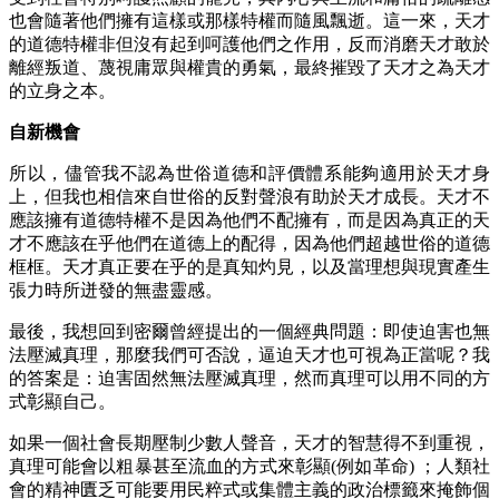
也會隨著他們擁有這樣或那樣特權而隨風飄逝。這一來，天才
的道德特權非但沒有起到呵護他們之作用，反而消磨天才敢於
離經叛道、蔑視庸眾與權貴的勇氣，最終摧毀了天才之為天才
的立身之本。
自新機會
所以，儘管我不認為世俗道德和評價體系能夠適用於天才身
上，但我也相信來自世俗的反對聲浪有助於天才成長。天才不
應該擁有道德特權不是因為他們不配擁有，而是因為真正的天
才不應該在乎他們在道德上的配得，因為他們超越世俗的道德
框框。天才真正要在乎的是真知灼見，以及當理想與現實產生
張力時所迸發的無盡靈感。
最後，我想回到密爾曾經提出的一個經典問題：即使迫害也無
法壓滅真理，那麼我們可否說，逼迫天才也可視為正當呢？我
的答案是：迫害固然無法壓滅真理，然而真理可以用不同的方
式彰顯自己。
如果一個社會長期壓制少數人聲音，天才的智慧得不到重視，
真理可能會以粗暴甚至流血的方式來彰顯(例如革命) ；人類社
會的精神匱乏可能要用民粹式或集體主義的政治標籤來掩飾個